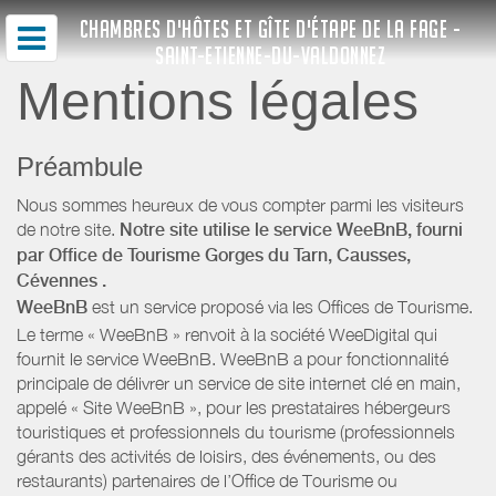
CHAMBRES D'HÔTES ET GÎTE D'ÉTAPE DE LA FAGE -
SAINT-ETIENNE-DU-VALDONNEZ
Mentions légales
Préambule
Nous sommes heureux de vous compter parmi les visiteurs
de notre site.
Notre site utilise le service WeeBnB, fourni
par
Office de Tourisme Gorges du Tarn, Causses,
Cévennes
.
WeeBnB
est un service proposé via les Offices de Tourisme.
Le terme « WeeBnB » renvoit à la société WeeDigital qui
fournit le service WeeBnB. WeeBnB a pour fonctionnalité
principale de délivrer un service de site internet clé en main,
appelé « Site WeeBnB », pour les prestataires hébergeurs
touristiques et professionnels du tourisme (professionnels
gérants des activités de loisirs, des événements, ou des
restaurants) partenaires de l’Office de Tourisme ou