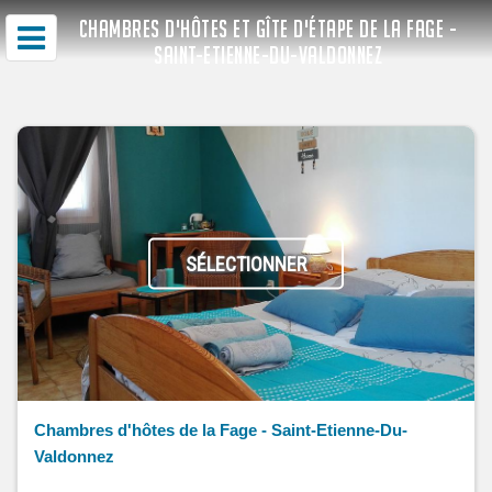
CHAMBRES D'HÔTES ET GÎTE D'ÉTAPE DE LA FAGE -
SAINT-ETIENNE-DU-VALDONNEZ
SÉLECTIONNER
Chambres d'hôtes de la Fage - Saint-Etienne-Du-
Valdonnez