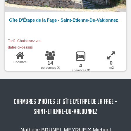
Gîte D'Étape de la Fage - Saint-Etienne-Du-Valdonnez
Tarif : Choisissez vos
dates ci-dessus
14
0
Chambre
4
personnes
m2
chambres
CHAMBRES D'HÔTES ET GÎTE D'ÉTAPE DE LA FAGE -
SAINT-ETIENNE-DU-VALDONNEZ
Nathalie BRUNEL MEYRUEIX Michael