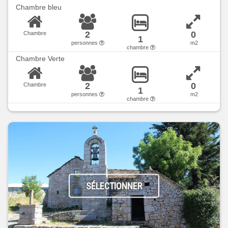
Chambre bleu
2
0
Chambre
1
personnes
m2
chambre
Chambre Verte
2
0
Chambre
1
personnes
m2
chambre
SÉLECTIONNER