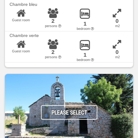
Chambre bleu
2
0
Guest room
1
persons
m2
bedroom
Chambre verte
2
0
Guest room
1
persons
m2
bedroom
PLEASE SELECT