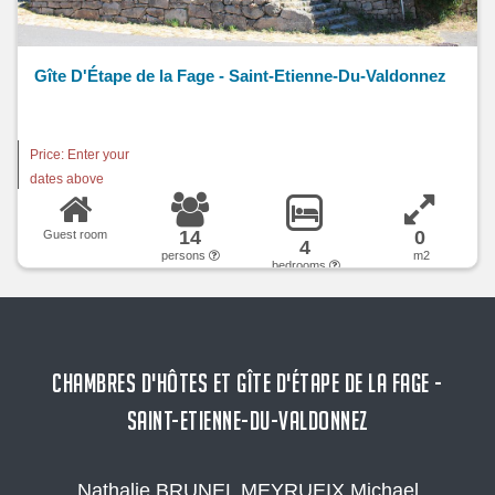
Gîte D'Étape de la Fage - Saint-Etienne-Du-Valdonnez
Price: Enter your
dates above
14
0
Guest room
4
persons
m2
bedrooms
CHAMBRES D'HÔTES ET GÎTE D'ÉTAPE DE LA FAGE -
SAINT-ETIENNE-DU-VALDONNEZ
Nathalie BRUNEL MEYRUEIX Michael