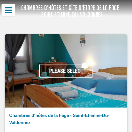
CHAMBRES D'HÔTES ET GÎTE D'ÉTAPE DE LA FAGE -
SAINT-ETIENNE-DU-VALDONNEZ
PLEASE SELECT
Chambres d'hôtes de la Fage - Saint-Etienne-Du-
Valdonnez