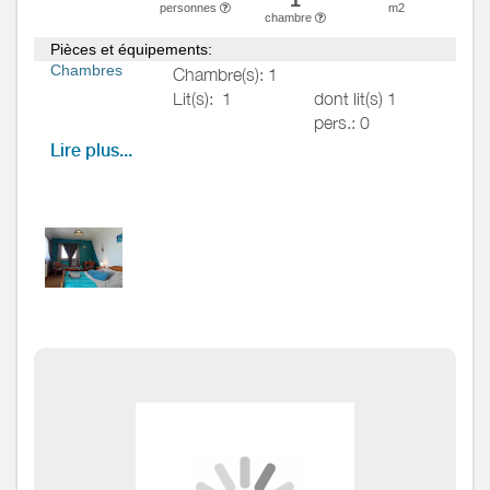
personnes
m2
chambre
Pièces et équipements:
Chambres
Chambre(s): 1
Lit(s):
1
dont lit(s) 1
pers.: 0
dont lit(s) 2
Lire plus...
pers.: 1
Salle de
Salle de bains avec
bains
/
Salle
douche
d'eau
Sèche cheveux
Salle(s) d'eau (avec douche):
1
WC
WC:
1
WC privés
Cuisine
Autres
pièces
Media
Autres
équipements