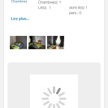
Chambres
Chambre(s): 1
Lit(s):
1
dont lit(s) 1
pers.: 0
dont lit(s) 2
Lire plus...
pers.: 1
Salle de
Salle de bains avec
bains
/
Salle
douche
d'eau
Salle de bains privée
Sèche cheveux
Salle(s) d'eau (avec douche):
1
WC
WC:
1
WC privés
Cuisine
Autres
pièces
Media
Autres
équipements
Chauffage /
Chauffage
AC