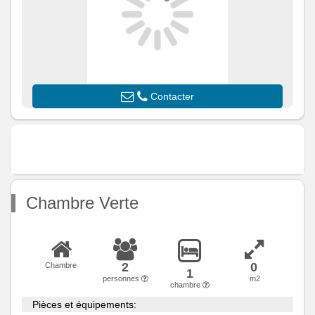
Chauffage /
Chauffage
AC
Exterieur
Cour commune
Divers
Contacter
Chambre Verte
2
0
Chambre
1
personnes
m2
chambre
Pièces et équipements: