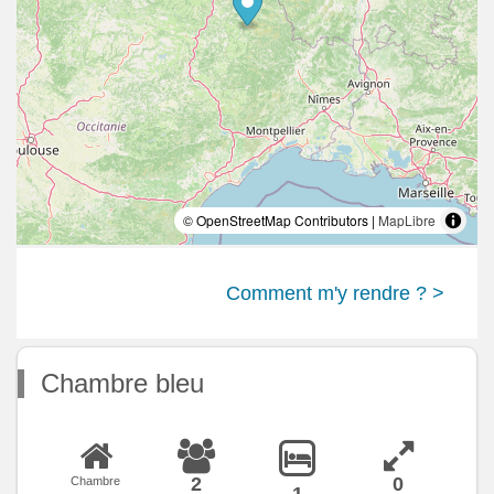
© OpenStreetMap Contributors |
MapLibre
Comment m'y rendre ? >
Chambre bleu
2
0
Chambre
1