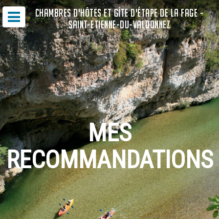
CHAMBRES D'HÔTES ET GÎTE D'ÉTAPE DE LA FAGE -
SAINT-ETIENNE-DU-VALDONNEZ
MES
RECOMMANDATIONS